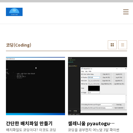
본문 바로가기
코딩(Coding)
간단한 배치파일 만들기
셀레니움 pyautogui 마우스자동화 selectbox
배치파일도 코딩이다? 이것도 코딩
코딩을 공부한지 어느덧 3달 파이썬