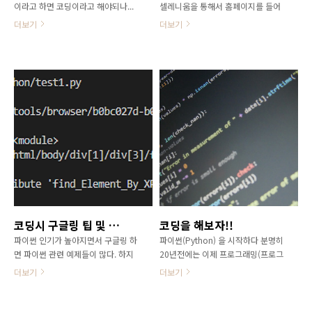
이라고 하면 코딩이라고 해야되나...
셀레니움을 통해서 홈페이지를 들어
:) 윈도우 운영체제를 사용할때 간단
가서 로그인 하고 각종 셀렉트 혹은
더보기
더보기
한 커멘드 명령어를 사용할때가 많습
클릭 하고 엑셀다운받고 등등 구글링
니다. cmd창을 열어서 간단하게 컴
을 통해 검색해보고 실습해보고 운동
퓨터 IP 주소(네트워크) 확인시 사용
할때도 샤워할때도 이걸 저렇게 해볼
하는 ipconfig 게이트 웨이로 가는지
까?? 대부분 업무 자동화는 성공하였
확인하는 핑테스트 외부(인터넷이 되
네요. 첫번째 코딩공부를 한 목적을
는지 안되는지) DNS서버로 가는지
이루었네요. 주업무가 코딩이 아니여
확인하는 핑테스트 배치파일을 간편
서 이놈들을 또 계속 사용 안하면
하게 만들면 cmd 누르고 명령어 누
엇?? 이게 이거였는지 저거였는지 헷
르고 할 필요 없이 바로 실행 할수 있
갈릴때도 있고 그땐 분명히 되었는데
습니다. 명령어도 간단하니 사용자에
왜 안되지 가물가물....잊기전에 한번
알맞게 배치파일 만들어서 실행 하시
더 메모 하려고 합니다^^ 셀레니움
면 됩니다. 서버가 많거나 아님 자주
으로 하다가 동적페이지일때 혹은 마
인터넷이 끊기게 되면 서버나 dns서
우스 클릭도 아니고 마우스 오버(마
버쪽으로 핑 테스트를 자주하게 됩니
우스커서)를 했을때 메뉴가 나올때가
코딩시 구글링 팁 및 첫 파이썬 오류해결(find_Element)
코딩을 해보자!!
다. 그럴떄 하나 만들어 놓으면 유용
있습니다. 그럴땐 마우스를 자동으로
파이썬 인기가 높아지면서 구글링 하
파이썬(Python) 을 시작하다 분명히
합니다. 배치파일 만들어보자 메모장
움직여서 거기에 가져다 놓고 그이후
면 파이썬 관련 예제들이 많다. 하지
20년전에는 이제 프로그래밍(프로그
을 열어서 명령어를 입력하는겁니
find_element 를 통해 찾거나 하면
만 파이썬도 업그레이드가 지속적으
래머) 보단 전산 보안이 더 뜬다고 프
다...
됩..
더보기
더보기
로 되다 보니 오래된 예제문들의 오
로그래머 먹고 살기힘들다고 현역에
류가 발생되고 똑같이 따라 해도 실
계신분들의 말씀이.... 간단하게 수업
행이 안될 경우가 많다 (너무 오래된
과정에서도 C , C++ , Visual Basic,